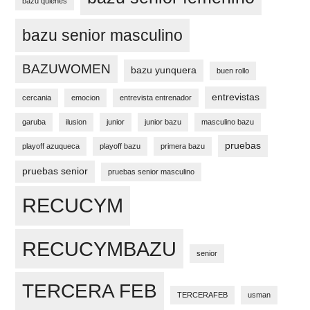
bazu quienes
bazu senior masculino
BAZUWOMEN
bazu yunquera
buen rollo
entrevistas
cercania
emocion
entrevista entrenador
garuba
ilusion
junior
junior bazu
masculino bazu
pruebas
playoff azuqueca
playoff bazu
primera bazu
pruebas senior
pruebas senior masculino
RECUCYM
RECUCYMBAZU
senior
TERCERA FEB
TERCERAFEB
usman