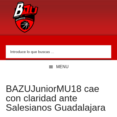
Skip
Skip
Skip
Skip
to
to
to
to
main
secondary
primary
footer
content
menu
sidebar
Bazu.es
Baloncesto
Azudense
-
Introduce
Bazu
lo
-
que
Bazu.es
buscas
...
MENU
BAZUJuniorMU18 cae
con claridad ante
Salesianos Guadalajara