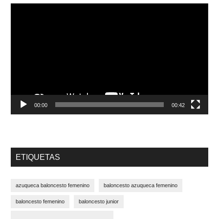
Reproductor
de
vídeo
00:00
00:42
ETIQUETAS
azuqueca baloncesto femenino
baloncesto azuqueca femenino
baloncesto femenino
baloncesto junior