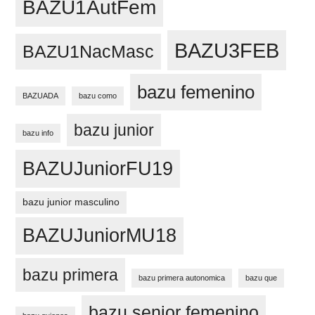
BAZU1AutFem
BAZU3FEB
BAZU1NacMasc
bazu femenino
BAZUADA
bazu como
bazu junior
bazu info
BAZUJuniorFU19
bazu junior masculino
BAZUJuniorMU18
bazu primera
bazu primera autonomica
bazu que
bazu senior femenino