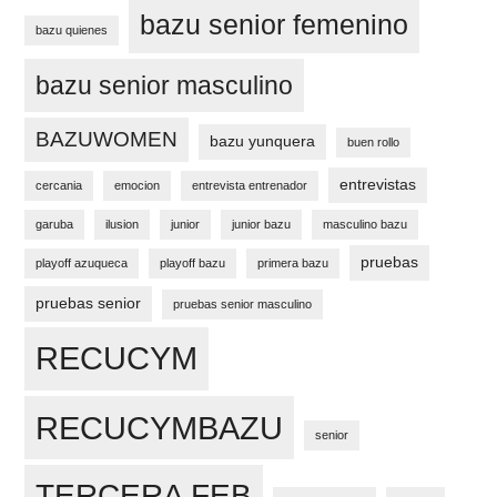
bazu senior femenino
bazu quienes
bazu senior masculino
BAZUWOMEN
bazu yunquera
buen rollo
entrevistas
cercania
emocion
entrevista entrenador
garuba
ilusion
junior
junior bazu
masculino bazu
pruebas
playoff azuqueca
playoff bazu
primera bazu
pruebas senior
pruebas senior masculino
RECUCYM
RECUCYMBAZU
senior
TERCERA FEB