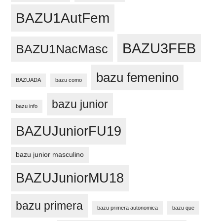
BAZU1AutFem
BAZU3FEB
BAZU1NacMasc
bazu femenino
BAZUADA
bazu como
bazu junior
bazu info
BAZUJuniorFU19
bazu junior masculino
BAZUJuniorMU18
bazu primera
bazu primera autonomica
bazu que