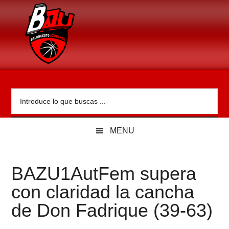
Skip
Skip
Skip
Skip
to
to
to
to
main
secondary
primary
footer
content
menu
sidebar
Bazu.es
Baloncesto
Azudense
-
Introduce
Bazu
lo
-
que
Bazu.es
buscas
...
MENU
BAZU1AutFem supera
con claridad la cancha
de Don Fadrique (39-63)