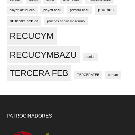
pruebas
playoff azuqueca
playoff bazu
primera bazu
pruebas senior
pruebas senior masculino
RECUCYM
RECUCYMBAZU
senior
TERCERA FEB
TERCERAFEB
usman
Footer
PATROCINADORES