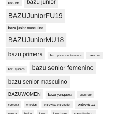
bazu junior
bazu info
BAZUJuniorFU19
bazu junior masculino
BAZUJuniorMU18
bazu primera
bazu primera autonomica
bazu que
bazu senior femenino
bazu quienes
bazu senior masculino
BAZUWOMEN
bazu yunquera
buen rollo
entrevistas
cercania
emocion
entrevista entrenador
garuba
ilusion
junior
junior bazu
masculino bazu